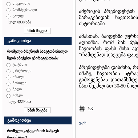
ლუკოილი
რომპეტროლი
ამერიკის პრეზიდენტის
გალფი
მარაგებიდან ნავთობ
სულ:6938 ხმა
ისტორიაში.
ამასთან, ბაიდენმა ჟურნ
გამოკითხვა
აღნიშნა, რომ მან ზუ
ნავთობის ფასს მისი ად
რომელი ბრენდის საავტომობილო
"
რამდენად დაეცემა ფასებ
ზეთს ანიჭებთ უპირატესობას?
ტოტალი
პრეზიდენტმა დასძინა, 
კასტროლი
იმაზე, ნავთობის სტრ
არალი
გამოყენებას დათანხმდებ
მობილი
მათ შეუძლიათ 30-50 მი
შელი
ვისკო
სულ:4229 ხმა
გამოკითხვა
უკან
რომელი კატეგორიის საწვავს
მოიხმართ?