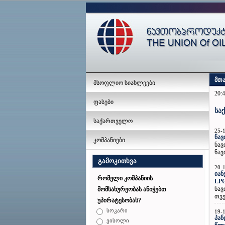
მთ
მსოფლიო სიახლეები
20:4
ფასები
სა
საქართველო
25-
ნავ
კომპანიები
ნა
ნავ
გამოკითხვა
20-
იან
რომელი კომპანიის
LPG
ნავ
მომსახურეობას ანიჭებთ
თვე
უპირატესობას?
სოკარი
19-
პან
ვისოლი