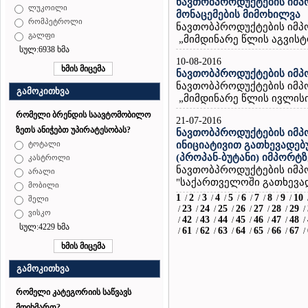
ნავთობპროდუქტების იმპო
ლუკოილი
მონაცემების მიმოხილვა
რომპეტროლი
ნავთობპროდუქტების იმპ
გალფი
„მიმდინარე წლის აგვისტო
სულ:6938 ხმა
10-08-2016
ნავთობპროდუქტების იმპ
ნავთობპროდუქტების იმპ
გამოკითხვა
„მიმდინარე წლის ივლისის
რომელი ბრენდის საავტომობილო
21-07-2016
ზეთს ანიჭებთ უპირატესობას?
ნავთობპროდუქტების იმპ
ინიციატივით გათხევადებ
ტოტალი
(პროპან-ბუტანი) იმპორტზ
კასტროლი
ნავთობპროდუქტების იმპ
არალი
"საქართველოში გათხევად
მობილი
1
2
3
4
5
6
7
8
9
10
/
/
/
/
/
/
/
/
/
შელი
23
24
25
26
27
28
29
/
/
/
/
/
/
/
/
ვისკო
42
43
44
45
46
47
48
/
/
/
/
/
/
/
/
სულ:4229 ხმა
61
62
63
64
65
66
67
/
/
/
/
/
/
/
/
გამოკითხვა
რომელი კატეგორიის საწვავს
მოიხმართ?