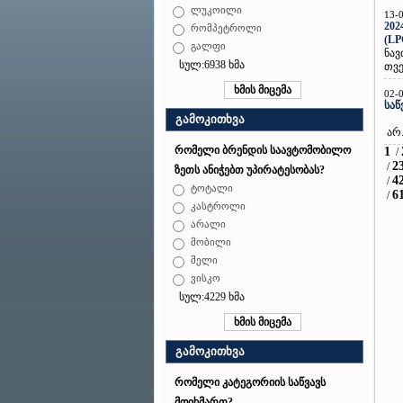
ლუკოილი
13-
202
რომპეტროლი
(LP
გალფი
ნავ
სულ:6938 ხმა
თვე
02-
საწ
ბოლ
გამოკითხვა
არ.
რომელი ბრენდის საავტომობილო
1
/
2
/
ზეთს ანიჭებთ უპირატესობას?
4
/
ტოტალი
6
/
კასტროლი
არალი
მობილი
შელი
ვისკო
სულ:4229 ხმა
გამოკითხვა
რომელი კატეგორიის საწვავს
მოიხმართ?